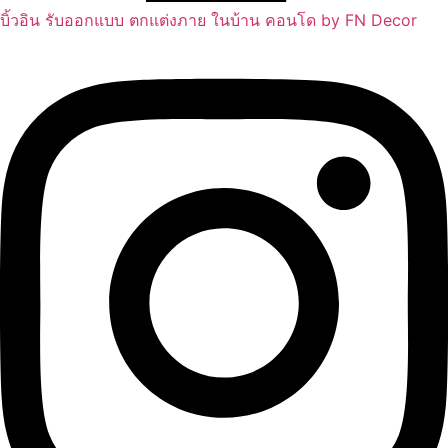
บิ้วอิน รับออกแบบ ตกแต่งภาย ในบ้าน คอนโด by FN Decor