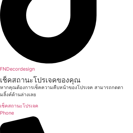
FNDecordesign
เช็คสถานะโปรเจคของคุณ
หากคุณต้องการเช็คความคืบหน้าของโปรเจค สามารถกดตา
มลิ้งค์ด้านล่างเลย
เช็คสถานะโปรเจค
Phone