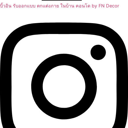
บิ้วอิน รับออกแบบ ตกแต่งภาย ในบ้าน คอนโด by FN Decor