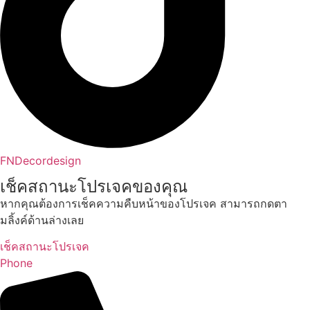
FNDecordesign
เช็คสถานะโปรเจคของคุณ
หากคุณต้องการเช็คความคืบหน้าของโปรเจค สามารถกดตา
มลิ้งค์ด้านล่างเลย
เช็คสถานะโปรเจค
Phone